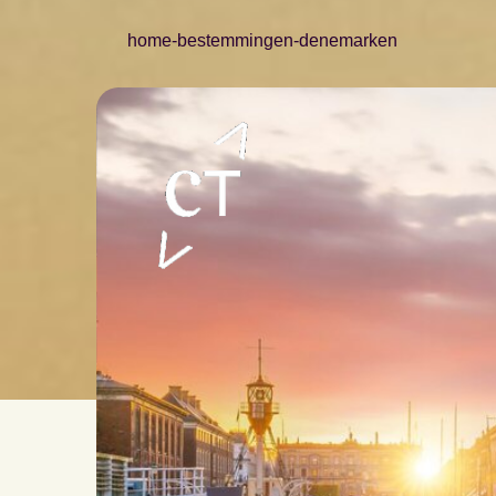
home
-
bestemmingen
-
denemarken