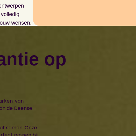
 ontwerpen
 volledig
j jouw wensen.
antie op
arken, van
 van de Deense
aat samen. Onze
rfect passen bij