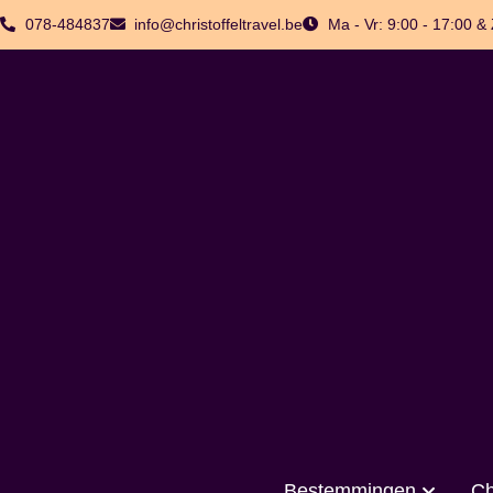
078-484837
info@christoffeltravel.be
Ma - Vr: 9:00 - 17:00 &
Bestemmingen
Ch