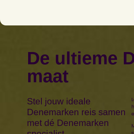
De ultieme 
maat
L
Stel jouw ideale
h
Denemarken reis samen
e
met dé Denemarken
M
specialist
s