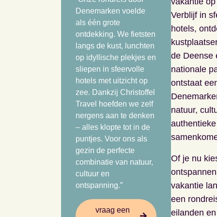
vakantie o
Denemarken voelde
Verblijf in s
als één grote
hotels, ont
ontdekking. We fietsten
kustplaatse
langs de kust, lunchten
de Deense 
op idyllische plekjes en
nationale p
sliepen in sfeervolle
hotels met uitzicht op
ontstaat ee
zee. Dankzij Christoffel
Denemarken
Travel hoefden we zelf
natuur, cult
nergens aan te denken
authentieke
– alles klopte tot in de
samenkome
puntjes. Voor ons als
gezin de perfecte
Of je nu kie
combinatie van natuur,
ontspanne
cultuur en
vakantie lan
ontspanning.”
een rondrei
vraag een
eilanden en