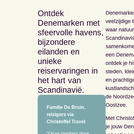
Ontdek
Denemarken
veelzijdige
Denemarken met
waar natuur
sfeervolle havens,
Scandinavi
bijzondere
samenkomen
eilanden en
een Denema
unieke
ontdek je hi
reiservaringen in
steden, kle
het hart van
en prachtig
kustlandsc
Scandinavië.
de Noordze
Oostzee.
Familie De Bruin,
reizigers via
Met Christof
Christoffel Travel
je jouw De
“Onze rondreis door