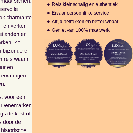
p maat samen.
Reis kleinschalig en authentiek
feervolle
Ervaar persoonlijke service
dek charmante
Altijd betrokken en betrouwbaar
n en verken
Geniet van 100% maatwerk
eilanden en
arken. Zo
n bijzondere
 reis waarin
uur en
 ervaringen
n.
st voor een
n Denemarken
gs de kust of
s door de
 historische