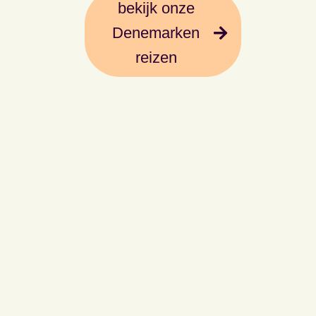
bekijk onze
Denemarken
reizen