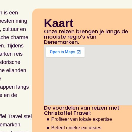
 is een
Kaart
 bestemming
, cultuur en
Onze reizen brengen je langs de
mooiste regio’s van
sche charme
Denemarken.
. Tijdens
rken reis
storische
ine eilanden
e
happen langs
e en de
De voordelen van reizen met
Christoffel Travel:
fel Travel stel
Profiteer van lokale expertise
nemarken
Beleef unieke excursies