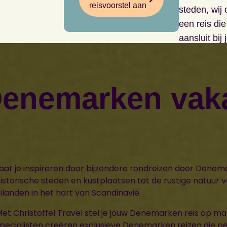
reisvoorstel aan
steden, wij
een reis die
aansluit bi
Denemarken vak
aat je inspireren door bijzondere rondreizen door Denem
istorische steden en kustplaatsen tot de rustige natuur
ilanden in het hart van Scandinavië.
et Christoffel Travel stel je jouw Denemarken reis op m
pecialisten creëren exclusieve Denemarken reizen die pe