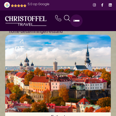
5.0 op Google
home
-
bestemmingen
-
estland