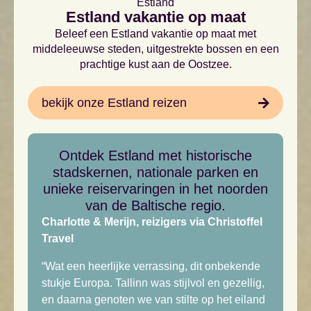
Estland
Estland vakantie op maat
Beleef een Estland vakantie op maat met
middeleeuwse steden, uitgestrekte bossen en een
prachtige kust aan de Oostzee.
bekijk onze Estland reizen
Ontdek Estland met historische
stadskernen, nationale parken en
unieke reiservaringen in het noorden
van de Baltische regio.
Charlotte & Merijn, reizigers via Christoffel
Travel
“Wat een heerlijke verrassing, dit onbekende
stukje Europa. Tallinn was stijlvol en gezellig,
en daarna genoten we van stilte op het eiland