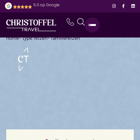
5.0 op Google
home
- type reizen
- familiereizen