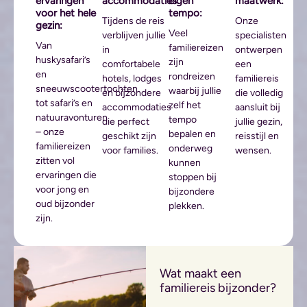
ervaringen
accommodaties:
eigen
maatwerk:
voor het hele
tempo:
Tijdens de reis
Onze
gezin:
Veel
verblijven jullie
specialisten
Van
familiereizen
in
ontwerpen
huskysafari’s
zijn
comfortabele
een
en
rondreizen
hotels, lodges
familiereis
sneeuwscootertochten
waarbij jullie
en bijzondere
die volledig
tot safari’s en
zelf het
accommodaties
aansluit bij
natuuravonturen
tempo
die perfect
jullie gezin,
– onze
bepalen en
geschikt zijn
reisstijl en
familiereizen
onderweg
voor families.
wensen.
zitten vol
kunnen
ervaringen die
stoppen bij
voor jong en
bijzondere
oud bijzonder
plekken.
zijn.
Wat maakt een
familiereis bijzonder?