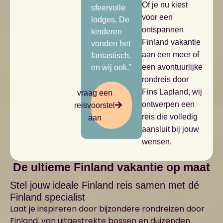
Of je nu kiest
sfeervolle
voor een
lodges. De
ontspannen
kinderen
Finland vakantie
vonden het
aan een meer of
fantastisch,
een avontuurlijke
en wij ook.”
rondreis door
Fins Lapland, wij
vraag een
ontwerpen een
reisvoorstel
reis die volledig
aan
aansluit bij jouw
wensen.
De ultieme Finland vakantie op maat
Stel jouw ideale Finland reis samen met dé
Finland specialist
Laat je inspireren door bijzondere rondreizen door
Finland, van uitgestrekte bossen en duizenden