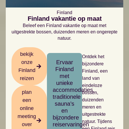
Finland
Finland vakantie op maat
Beleef een Finland vakantie op maat met
uitgestrekte bossen, duizenden meren en ongerepte
natuur.
bekijk
Ontdek het
Ervaar
onze
bijzondere
Finland
Finland
Finland, een
met
reizen
land van
unieke
eindeloze
accommodaties,
plan
bossen,
traditionele
een
duizenden
sauna’s
meren en
online
en
uitgestrekte
meeting
bijzondere
natuur. Tijdens
reiservaringen
over
een Finland reis