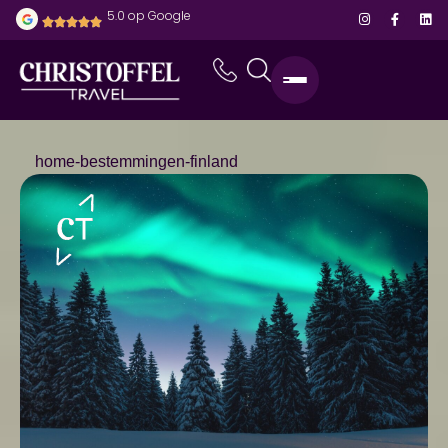
5.0 op Google
home
-
bestemmingen
-
finland