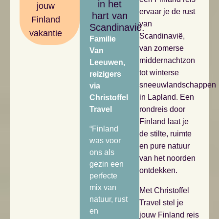
in het
jouw
ervaar je de rust
hart van
Finland
van
Scandinavië.
vakantie
Scandinavië,
Familie
van zomerse
Van
middernachtzon
Leeuwen,
tot winterse
reizigers
sneeuwlandschappen
via
in Lapland. Een
Christoffel
Travel
rondreis door
Finland laat je
“Finland
de stilte, ruimte
was voor
en pure natuur
ons als
van het noorden
gezin een
ontdekken.
perfecte
mix van
Met Christoffel
natuur, rust
Travel stel je
en
jouw Finland reis