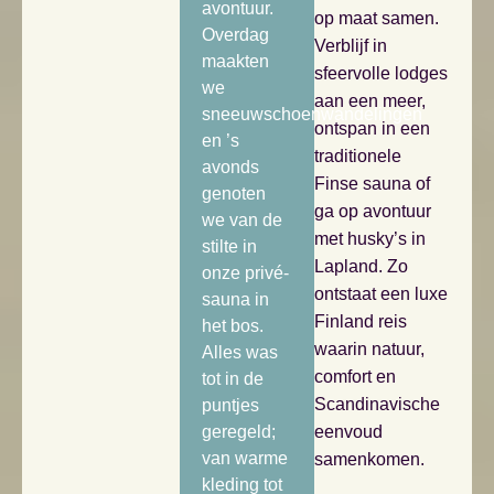
avontuur.
op maat samen.
Overdag
Verblijf in
maakten
sfeervolle lodges
we
aan een meer,
sneeuwschoenwandelingen
ontspan in een
en ’s
traditionele
avonds
Finse sauna of
genoten
ga op avontuur
we van de
met husky’s in
stilte in
Lapland. Zo
onze privé-
ontstaat een luxe
sauna in
Finland reis
het bos.
waarin natuur,
Alles was
comfort en
tot in de
Scandinavische
puntjes
geregeld;
eenvoud
van warme
samenkomen.
kleding tot