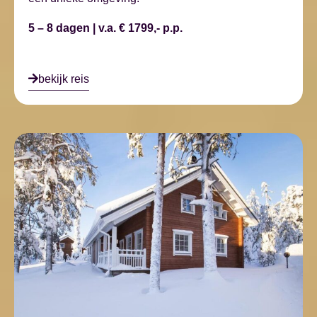
5 – 8 dagen | v.a. € 1799,- p.p.
bekijk reis