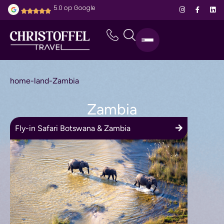
5.0 op Google
home
-
land
-
Zambia
Zambia
Fly-in Safari Botswana & Zambia