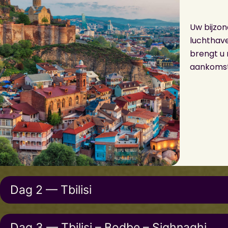
Uw bijzon
luchthave
brengt u 
aankomst 
Dag 2 — Tbilisi
Dag 3 — Tbilisi – Bodbe – Sighnaghi