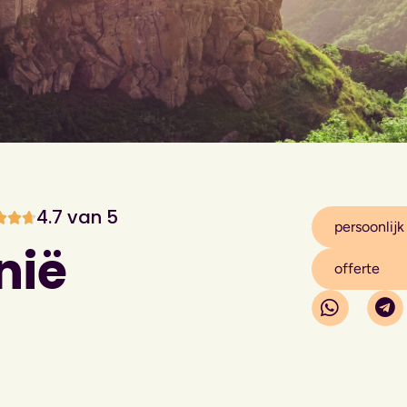
4.7 van 5
persoonlijk
nië
offerte