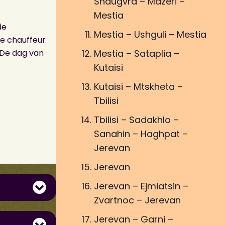
Shdugvra – Mazeri –
Mestia
de
Mestia – Ushguli – Mestia
ze chauffeur
 De dag van
Mestia – Sataplia –
Kutaisi
Kutaisi – Mtskheta –
Tbilisi
Tbilisi – Sadakhlo –
Sanahin – Haghpat –
Jerevan
Jerevan
Jerevan – Ejmiatsin –
Zvartnoc – Jerevan
Jerevan – Garni –