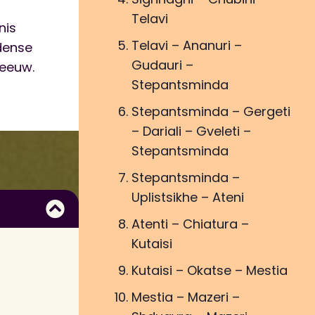
Telavi
nis
Telavi – Ananuri –
dense
Gudauri –
 eeuw.
Stepantsminda
Stepantsminda – Gergeti
– Dariali – Gveleti –
Stepantsminda
Stepantsminda –
Uplistsikhe – Ateni
Atenti – Chiatura –
Kutaisi
Kutaisi – Okatse – Mestia
Mestia – Mazeri –