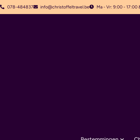
078-484837
info@christoffeltravel.be
Ma - Vr: 9:00 - 17:00 
Bestemmingen
Ch