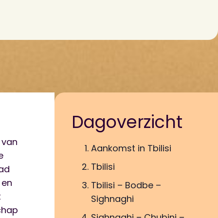
Dagoverzicht
, van
Aankomst in Tbilisi
e
Tbilisi
tad
 en
Tbilisi – Bodbe –
t
Sighnaghi
chap
Sighnaghi – Chubini –