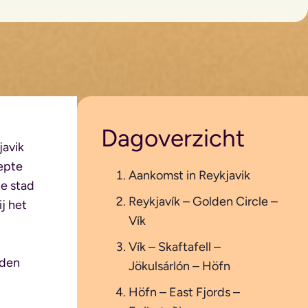
Dagoverzicht
javik
repte
Aankomst in Reykjavik
te stad
Reykjavík – Golden Circle –
j het
Vík
Vík – Skaftafell –
eden
Jökulsárlón – Höfn
Höfn – East Fjords –