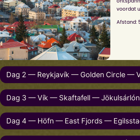
ontspann
voordat u
Afstand:
Dag 2 — Reykjavík — Golden Circle — V
Dag 3 — Vík — Skaftafell — Jökulsárló
Dag 4 — Höfn — East Fjords — Egilssta