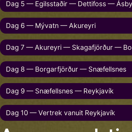
Dag 5 — Egilsstaðir — Dettifoss — Ásb
Dag 6 — Mývatn — Akureyri
Dag 7 — Akureyri — Skagafjörður — Bo
Dag 8 — Borgarfjörður — Snæfellsnes
Dag 9 — Snæfellsnes — Reykjavík
Dag 10 — Vertrek vanuit Reykjavík