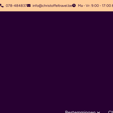
078-484837
info@christoffeltravel.be
Ma - Vr: 9:00 - 17:00 
Bestemmingen
Ch