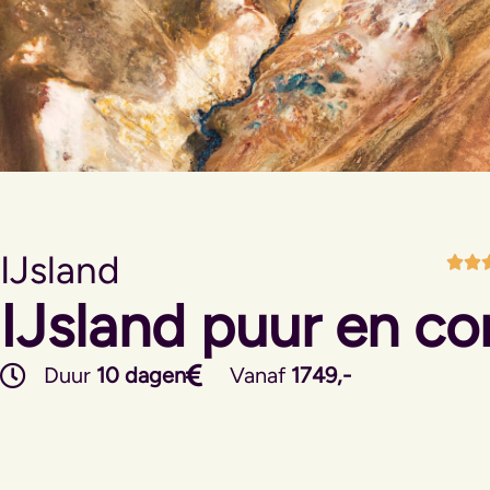
IJsland
IJsland puur en c
Duur
10 dagen
Vanaf
1749,-