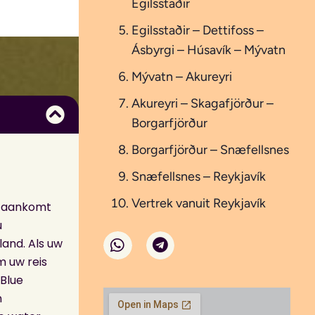
Egilsstaðir
Egilsstaðir – Dettifoss –
Ásbyrgi – Húsavík – Mývatn
Mývatn – Akureyri
Akureyri – Skagafjörður –
Borgarfjörður
Borgarfjörður – Snæfellsnes
Snæfellsnes – Reykjavík
Vertrek vanuit Reykjavík
u aankomt
u
land. Als uw
 uw reis
Blue
n