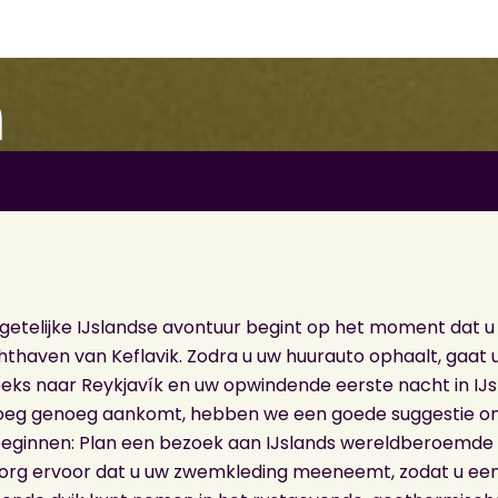
a
getelijke IJslandse avontuur begint op het moment dat 
hthaven van Keflavik. Zodra u uw huurauto ophaalt, gaat 
eks naar Reykjavík en uw opwindende eerste nacht in IJs
roeg genoeg aankomt, hebben we een goede suggestie om
beginnen: Plan een bezoek aan IJslands wereldberoemde 
Zorg ervoor dat u uw zwemkleding meeneemt, zodat u ee