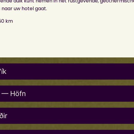
ende duik kunt nemen in het rustgevende, geothermisch
 naar uw hotel gaat.
 50 km
ík
n — Höfn
ðir