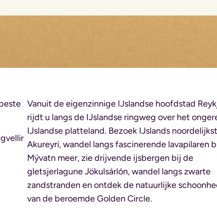
 beste
Vanuit de eigenzinnige IJslandse hoofdstad Reyk
rijdt u langs de IJslandse ringweg over het onge
IJslandse platteland. Bezoek IJslands noordelijks
vellir
Akureyri, wandel langs fascinerende lavapilaren bi
Mývatn meer, zie drijvende ijsbergen bij de
gletsjerlagune Jökulsárlón, wandel langs zwarte
zandstranden en ontdek de natuurlijke schoonh
van de beroemde Golden Circle.