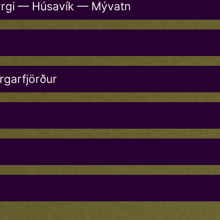
yrgi — Húsavík — Mývatn
rgarfjörður