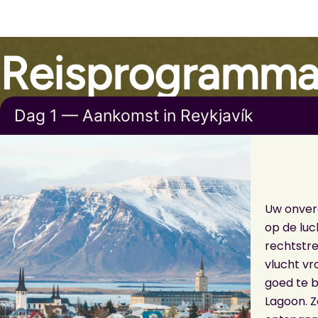
Reisprogramm
Dag 1 — Aankomst in Reykjavík
Uw onver
op de luc
rechtstre
vlucht v
goed te 
Lagoon. 