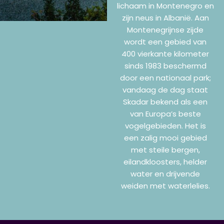
lichaam in Montenegro en
zijn neus in Albanië. Aan
Montenegrijnse zijde
wordt een gebied van
400 vierkante kilometer
sinds 1983 beschermd
door een nationaal park;
vandaag de dag staat
Skadar bekend als een
van Europa’s beste
vogelgebieden. Het is
een zalig mooi gebied
met steile bergen,
eilandkloosters, helder
water en drijvende
weiden met waterlelies.