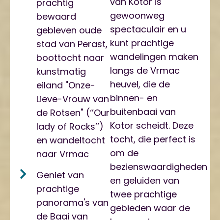
van Kotor is
prachtig
gewoonweg
bewaard
spectaculair en u
gebleven oude
kunt prachtige
stad van Perast,
wandelingen maken
boottocht naar
langs de Vrmac
kunstmatig
heuvel, die de
eiland "Onze-
binnen- en
Lieve-Vrouw van
buitenbaai van
de Rotsen" (‘’Our
Kotor scheidt. Deze
lady of Rocks’’)
tocht, die perfect is
en wandeltocht
om de
naar Vrmac
bezienswaardigheden
Geniet van
en geluiden van
prachtige
twee prachtige
panorama's van
gebieden waar de
de Baai van