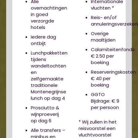
Alle
Internationale
overnachtingen
vluchten *
in goed
Reis- en/of
verzorgde
annuleringsverzeker
hotels
Overige
Iedere dag
maaltijden
ontbijt
Calamiteitenfonds:
Lunchpakketten
€ 2.50 per
tijdens
boeking
wandeltochten
Reserveringskosten:
en
€ 40 per
zelfgemaakte
boeking
traditionele
Montenegrijnse
GGTO
lunch op dag 4
Bijdrage: € 9
per persoon
Prosciutto &
wijnproeverij
op dag 6
* Wij zullen in het
reisvoorstel een
Alle transfers –
vluchtvoorstel
minibus en