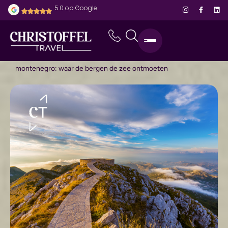
5.0 op Google
home
-
bestemmingen
-
montenegro
-
montenegro: waar de bergen de zee ontmoeten