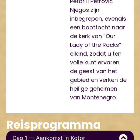
Petar II Petrović
Njegos zijn
inbegrepen, evenals
een boottocht naar
de kerk van “Our
Lady of the Rocks”
eiland, zodat u ten
volle kunt ervaren
de geest van het
gebied en verken de
heilige geheimen
van Montenegro.
Reisprogramma
Dag 1 — Aankomst in Kotor