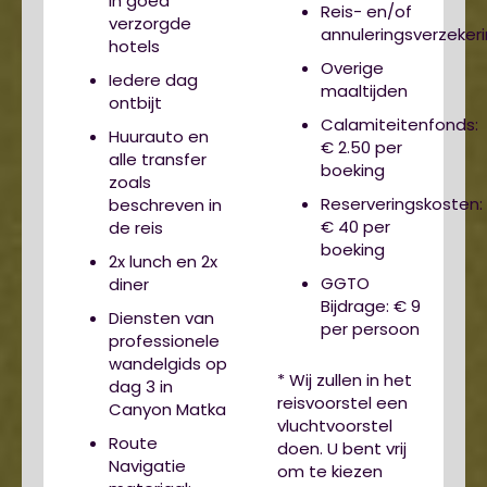
in goed
Reis- en/of
verzorgde
annuleringsverzeker
hotels
Overige
Iedere dag
maaltijden
ontbijt
Calamiteitenfonds:
Huurauto en
€ 2.50 per
alle transfer
boeking
zoals
Reserveringskosten:
beschreven in
€ 40 per
de reis
boeking
2x lunch en 2x
GGTO
diner
Bijdrage: € 9
Diensten van
per persoon
professionele
wandelgids op
* Wij zullen in het
dag 3 in
reisvoorstel een
Canyon Matka
vluchtvoorstel
Route
doen. U bent vrij
Navigatie
om te kiezen