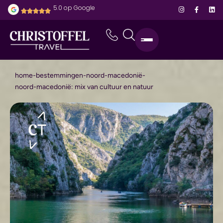
5.0 op Google
home
-
bestemmingen
-
noord-macedonië
-
noord-macedonië: mix van cultuur en natuur