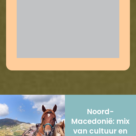
Noord-
Macedonië: mix
van cultuur en