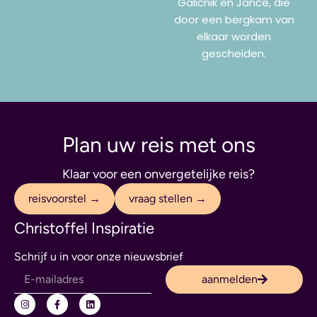
Galičnik en Janče, die
door een bergkam van
elkaar worden
gescheiden.
Plan uw reis met ons
Klaar voor een onvergetelijke reis?
reisvoorstel →
vraag stellen →
Christoffel Inspiratie
Schrijf u in voor onze nieuwsbrief
aanmelden