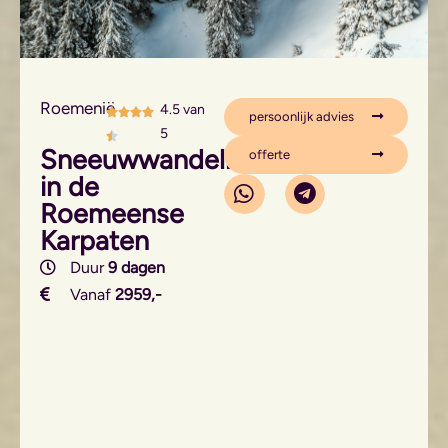
Roemenië
4.5 van
persoonlijk advies
5
Sneeuwwandelreis
offerte
in de
Roemeense
Karpaten
Duur
9 dagen
Vanaf
2959,-