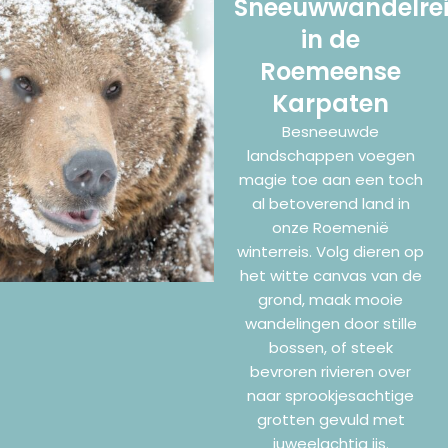
Sneeuwwandelrei
in de
Roemeense
Karpaten
Besneeuwde
landschappen voegen
magie toe aan een toch
al betoverend land in
onze Roemenië
winterreis. Volg dieren op
het witte canvas van de
grond, maak mooie
wandelingen door stille
bossen, of steek
bevroren rivieren over
naar sprookjesachtige
grotten gevuld met
juweelachtig ijs.