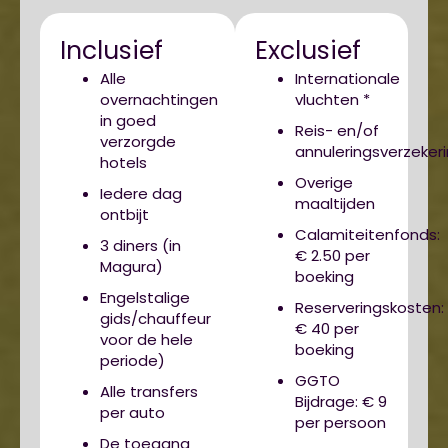
Inclusief
Exclusief
Alle
Internationale
overnachtingen
vluchten *
in goed
Reis- en/of
verzorgde
annuleringsverzeker
hotels
Overige
Iedere dag
maaltijden
ontbijt
Calamiteitenfonds:
3 diners (in
€ 2.50 per
Magura)
boeking
Engelstalige
Reserveringskosten:
gids/chauffeur
€ 40 per
voor de hele
boeking
periode)
GGTO
Alle transfers
Bijdrage: € 9
per auto
per persoon
De toegang