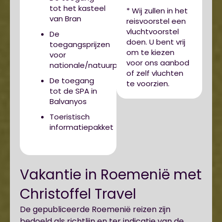
tot het kasteel
* Wij zullen in het
van Bran
reisvoorstel een
vluchtvoorstel
De
doen. U bent vrij
toegangsprijzen
om te kiezen
voor
voor ons aanbod
nationale/natuurparken
of zelf vluchten
De toegang
te voorzien.
tot de SPA in
Balvanyos
Toeristisch
informatiepakket
Vakantie in Roemenië met
Christoffel Travel
De gepubliceerde Roemenië reizen zijn
bedoeld als richtlijn en ter indicatie van de