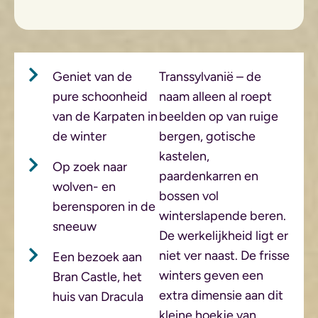
Geniet van de
Transsylvanië – de
pure schoonheid
naam alleen al roept
van de Karpaten in
beelden op van ruige
de winter
bergen, gotische
kastelen,
Op zoek naar
paardenkarren en
wolven- en
bossen vol
berensporen in de
winterslapende beren.
sneeuw
De werkelijkheid ligt er
niet ver naast. De frisse
Een bezoek aan
winters geven een
Bran Castle, het
extra dimensie aan dit
huis van Dracula
kleine hoekje van