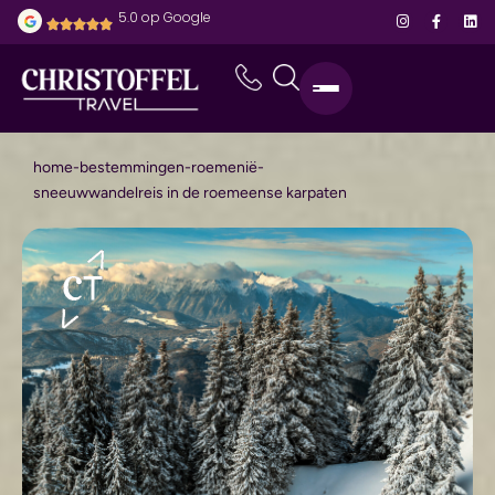
5.0 op Google
home
-
bestemmingen
-
roemenië
-
sneeuwwandelreis in de roemeense karpaten