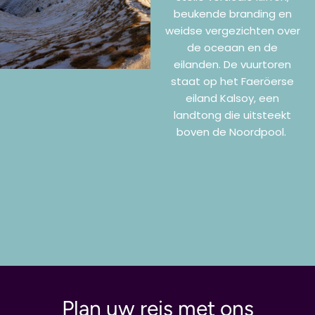
beukende branding en
weidse vergezichten over
de oceaan en de
eilanden. De vuurtoren
staat op het Faeröerse
eiland Kalsoy, een
landtong die uitsteekt
boven de Noordpool.
Plan uw reis met ons