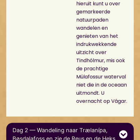
hieruit kunt u over
gemarkeerde
natuurpaden
wandelen en
genieten van het
indrukwekkende
uitzicht over
Tindhólmur, mis ook
de prachtige
Múlafossur waterval
niet die in de oceaan
uitmondt. U
overnacht op Vágar.
Dag 2 — Wandeling naar Trælanípa,
Bøsdalafoss en zie de Reus en de Heks