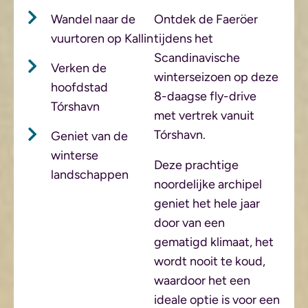
Wandel naar de
Ontdek de Faeröer
vuurtoren op Kallin
tijdens het
Scandinavische
Verken de
winterseizoen op deze
hoofdstad
8-daagse fly-drive
Tórshavn
met vertrek vanuit
Tórshavn.
Geniet van de
winterse
Deze prachtige
landschappen
noordelijke archipel
geniet het hele jaar
door van een
gematigd klimaat, het
wordt nooit te koud,
waardoor het een
ideale optie is voor een