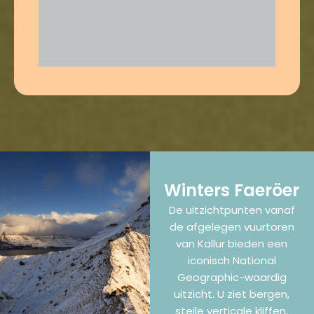
Winters Faeröer
De uitzichtpunten vanaf
de afgelegen vuurtoren
van Kallur bieden een
iconisch National
Geographic-waardig
uitzicht. U ziet bergen,
steile verticale kliffen,