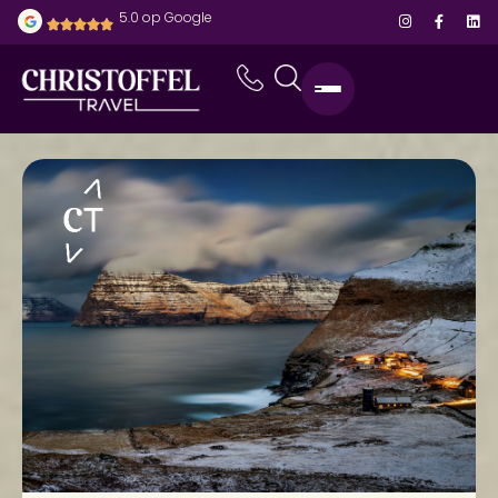
5.0 op Google
home
-
bestemmingen
-
faeröer
-
winters faeröer