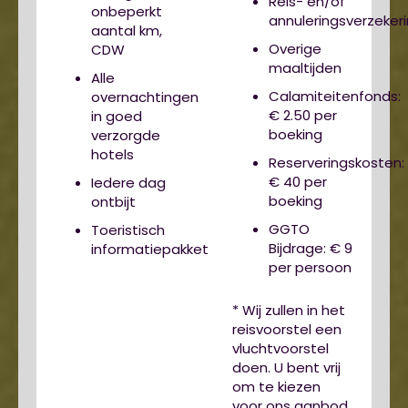
Reis- en/of
onbeperkt
annuleringsverzeker
aantal km,
Overige
CDW
maaltijden
Alle
Calamiteitenfonds:
overnachtingen
€ 2.50 per
in goed
boeking
verzorgde
hotels
Reserveringskosten:
€ 40 per
Iedere dag
boeking
ontbijt
GGTO
Toeristisch
Bijdrage: € 9
informatiepakket
per persoon
* Wij zullen in het
reisvoorstel een
vluchtvoorstel
doen. U bent vrij
om te kiezen
voor ons aanbod