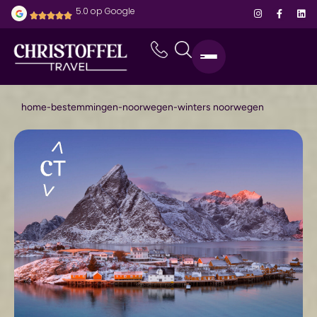
5.0 op Google
home
-
bestemmingen
-
noorwegen
-
winters noorwegen