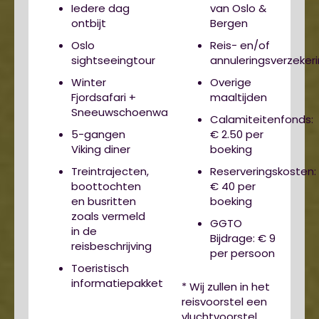
Iedere dag
van Oslo &
ontbijt
Bergen
Oslo
Reis- en/of
sightseeingtour
annuleringsverzeker
Winter
Overige
Fjordsafari +
maaltijden
Sneeuwschoenwandeling
Calamiteitenfonds:
5-gangen
€ 2.50 per
Viking diner
boeking
Treintrajecten,
Reserveringskosten:
boottochten
€ 40 per
en busritten
boeking
zoals vermeld
GGTO
in de
Bijdrage: € 9
reisbeschrijving
per persoon
Toeristisch
informatiepakket
* Wij zullen in het
reisvoorstel een
vluchtvoorstel