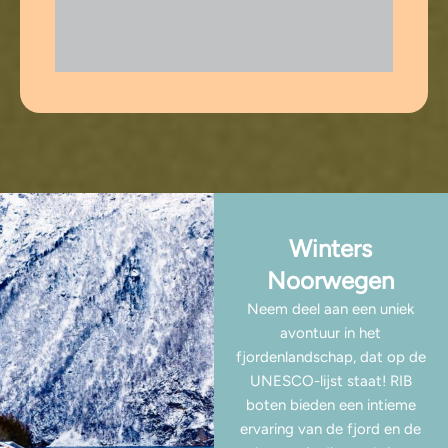
Winters
Noorwegen
Neem deel aan een uniek
avontuur in het
fjordenlandschap, dat op de
UNESCO-lijst staat! RIB
boten bieden een intieme
ervaring van de fjord en de