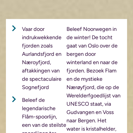
Vaar door
Beleef Noorwegen in
indrukwekkende
de winter! De tocht
fjorden zoals
gaat van Oslo over de
Aurlandsfjord en
bergen door
Næroyfjord,
winterland en naar de
aftakkingen van
fjorden. Bezoek Flam
de spectaculaire
en de mystieke
Sognefjord
Nærøyfjord, die op de
Werelderfgoedlijst van
Beleef de
UNESCO staat, via
legendarische
Gudvangen en Voss
Flåm-spoorlijn,
naar Bergen. Het
een van de steilste
water is kristalhelder,