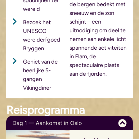
spoorlijnen ter
de bergen bedekt met
wereld
sneeuw en de zon
schijnt – een
Bezoek het
uitnodiging om deel te
UNESCO
nemen aan enkele licht
werelderfgoed
spannende activiteiten
Bryggen
in Flam, de
Geniet van de
spectaculaire plaats
heerlijke 5-
aan de fjorden.
gangen
Vikingdiner
Reisprogramma
Dag 1 — Aankomst in Oslo