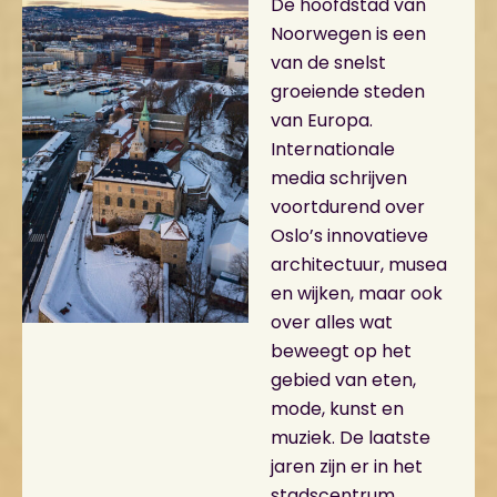
De hoofdstad van
Noorwegen is een
van de snelst
groeiende steden
van Europa.
Internationale
media schrijven
voortdurend over
Oslo’s innovatieve
architectuur, musea
en wijken, maar ook
over alles wat
beweegt op het
gebied van eten,
mode, kunst en
muziek. De laatste
jaren zijn er in het
stadscentrum