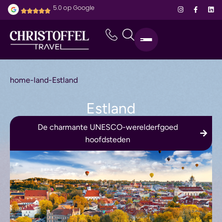
5.0 op Google
home
-
land
-
Estland
Estland
De charmante UNESCO-werelderfgoed
hoofdsteden