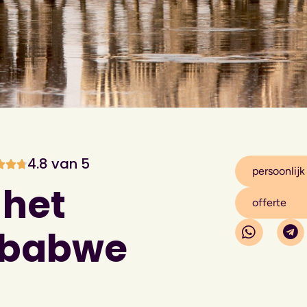
4.8 van 5
persoonlijk
 het
offerte
mbabwe