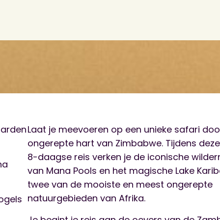
paarden
Laat je meevoeren op een unieke safari doo
ongerepte hart van Zimbabwe. Tijdens deze
8-daagse reis verken je de iconische wilder
na
van Mana Pools en het magische Lake Karib
twee van de mooiste en meest ongerepte
natuurgebieden van Afrika.
vogels
Je begint je reis aan de oevers van de Zamb