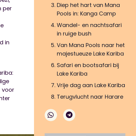
Diep het hart van Mana
n per
Pools in: Kanga Camp
Wandel- en nachtsafari
je
in ruige bush
d in
Van Mana Pools naar het
majestueuze Lake Kariba
Safari en bootsafari bij
ariba:
Lake Kariba
dige
Vrije dag aan Lake Kariba
t voor
Terugvlucht naar Harare
hter