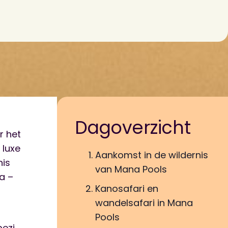
Dagoverzicht
r het
 luxe
Aankomst in de wildernis
nis
van Mana Pools
a –
Kanosafari en
wandelsafari in Mana
Pools
ezi,