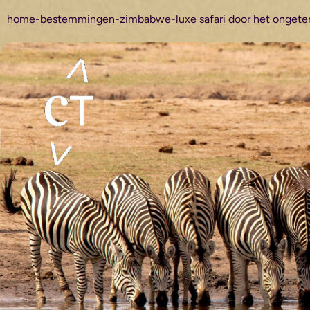
home
-
bestemmingen
-
zimbabwe
-
luxe safari door het onge