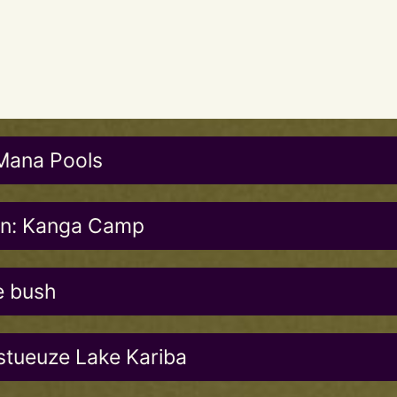
 Mana Pools
 in: Kanga Camp
e bush
stueuze Lake Kariba