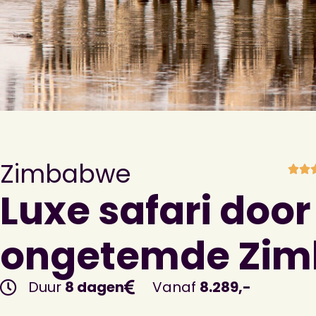
Zimbabwe
Luxe safari door
ongetemde Zi
Duur
8 dagen
Vanaf
8.289,-