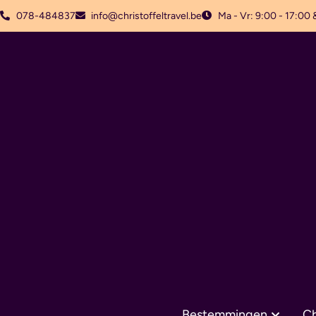
078-484837
info@christoffeltravel.be
Ma - Vr: 9:00 - 17:00 
Bestemmingen
Ch