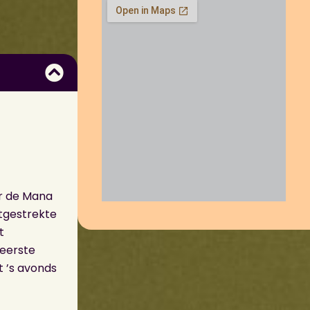
ar de Mana
itgestrekte
t
 eerste
t ’s avonds