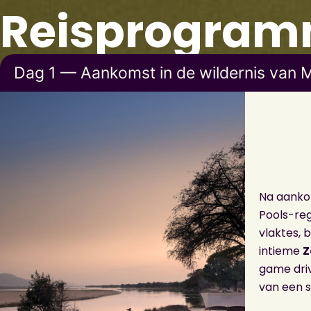
Reisprogra
Dag 1 — Aankomst in de wildernis van 
Na aankom
Pools-reg
vlaktes, 
intieme
Z
game driv
van een s